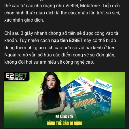
thẻ cào từ các nhà mạng như Viettel, Mobifone. Tiếp đến
chọn hình thức giao dịch là thẻ cào, nhập lần lượt số seri,
xác nhận giao dịch.
Chỉ sau 3 giây nhanh chóng số tiền sẽ được cộng vào tài
khoản. Tuy nhiên cách
nạp tiền E2BET
này có thể bị áp
dụng thêm phí giao dịch cao hơn so với hai kênh ở trên.
Ngoài ra nó vẫn sở hữu các điểm cộng về sự đơn giản,
không đòi hỏi sự am hiểu về công nghệ cao.