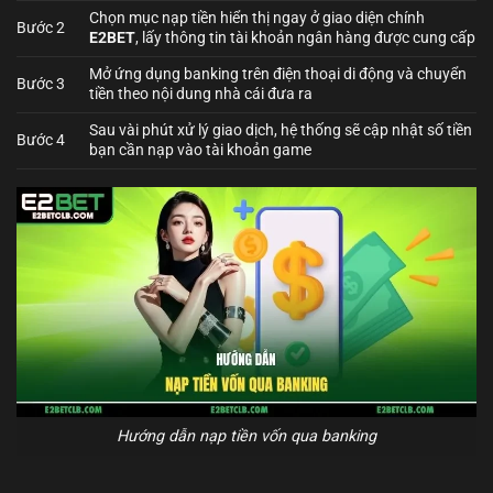
Chọn mục nạp tiền hiển thị ngay ở giao diện chính
Bước 2
E2BET
, lấy thông tin tài khoản ngân hàng được cung cấp
Mở ứng dụng banking trên điện thoại di động và chuyển
Bước 3
tiền theo nội dung nhà cái đưa ra
Sau vài phút xử lý giao dịch, hệ thống sẽ cập nhật số tiền
Bước 4
bạn cần nạp vào tài khoản game
Hướng dẫn nạp tiền vốn qua banking