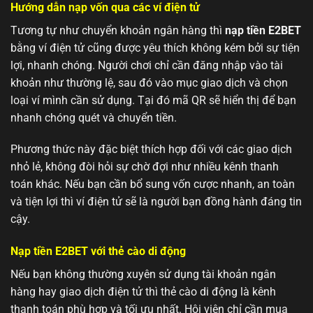
Hướng dẫn nạp vốn qua các ví điện tử
Tương tự như chuyển khoản ngân hàng thì
nạp tiền E2BET
bằng ví điện tử cũng được yêu thích không kém bởi sự tiện
lợi, nhanh chóng. Người chơi chỉ cần đăng nhập vào tài
khoản như thường lệ, sau đó vào mục giao dịch và chọn
loại ví mình cần sử dụng. Tại đó mã QR sẽ hiển thị để bạn
nhanh chóng quét và chuyển tiền.
Phương thức này đặc biệt thích hợp đối với các giao dịch
nhỏ lẻ, không đòi hỏi sự chờ đợi như nhiều kênh thanh
toán khác. Nếu bạn cần bổ sung vốn cược nhanh, an toàn
và tiện lợi thì ví điện tử sẽ là người bạn đồng hành đáng tin
cậy.
Nạp tiền E2BET với thẻ cào di động
Nếu bạn không thường xuyên sử dụng tài khoản ngân
hàng hay giao dịch điện tử thì thẻ cào di động là kênh
thanh toán phù hợp và tối ưu nhất. Hội viên chỉ cần mua