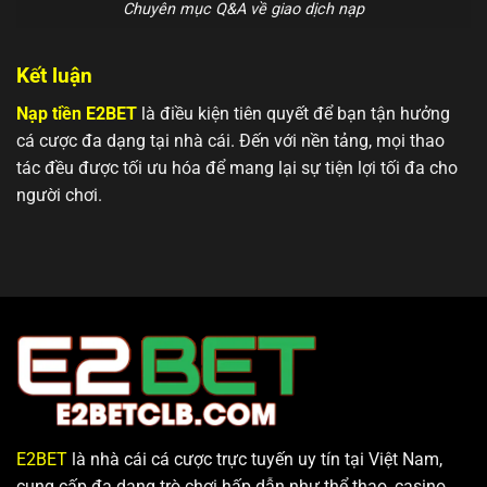
Chuyên mục Q&A về giao dịch nạp
Kết luận
Nạp tiền E2BET
là điều kiện tiên quyết để bạn tận hưởng
cá cược đa dạng tại nhà cái. Đến với nền tảng, mọi thao
tác đều được tối ưu hóa để mang lại sự tiện lợi tối đa cho
người chơi.
E2BET
là nhà cái cá cược trực tuyến uy tín tại Việt Nam,
cung cấp đa dạng trò chơi hấp dẫn như thể thao, casino,