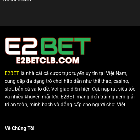
E2BET
là nhà cái cá cược trực tuyến uy tín tại Việt Nam,
cung cấp đa dạng trò chơi hấp dẫn như thể thao, casino,
slot, bắn cá và lô đề. Với giao diện hiện đại, nạp rút siêu tốc
và nhiều khuyến mãi lớn, E2BET mang đến trải nghiệm giải
trí an toàn, minh bạch và đẳng cấp cho người chơi Việt.
Về Chúng Tôi