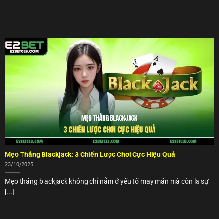
Mẹo Thắng Blackjack: 3 Chiến Lược Chơi Cực Hiệu Quả
23/10/2025
Mẹo thắng blackjack không chỉ nằm ở yếu tố may mắn mà còn là sự
[...]