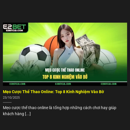
Mẹo Cược Thể Thao Online: Top 8 Kinh Nghiệm Vào Bờ
23/10/2025
Mẹo cược thể thao online là tổng hợp những cách chơi hay giúp
khách hàng [...]