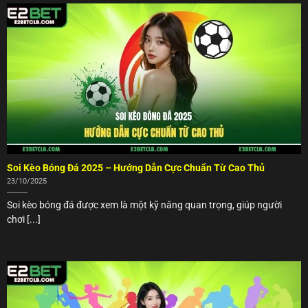
Soi Kèo Bóng Đá 2025 – Hướng Dẫn Cực Chuẩn Từ Cao Thủ
23/10/2025
Soi kèo bóng đá được xem là một kỹ năng quan trọng, giúp người
chơi [...]