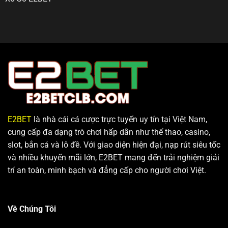
E2BET
là nhà cái cá cược trực tuyến uy tín tại Việt Nam,
cung cấp đa dạng trò chơi hấp dẫn như thể thao, casino,
slot, bắn cá và lô đề. Với giao diện hiện đại, nạp rút siêu tốc
và nhiều khuyến mãi lớn, E2BET mang đến trải nghiệm giải
trí an toàn, minh bạch và đẳng cấp cho người chơi Việt.
Về Chúng Tôi