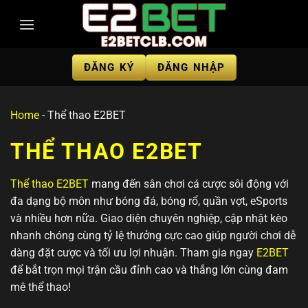
ĐĂNG KÝ
ĐĂNG NHẬP
Home
-
Thể thao E2BET
THỂ THAO E2BET
Thể thao E2BET
mang đến sân chơi cá cược sôi động với
đa dạng bộ môn như bóng đá, bóng rổ, quần vợt, eSports
và nhiều hơn nữa. Giao diện chuyên nghiệp, cập nhật kèo
nhanh chóng cùng tỷ lệ thưởng cực cao giúp người chơi dễ
dàng đặt cược và tối ưu lợi nhuận. Tham gia ngay
E2BET
để bắt trọn mọi trận cầu đỉnh cao và thắng lớn cùng đam
mê thể thao!