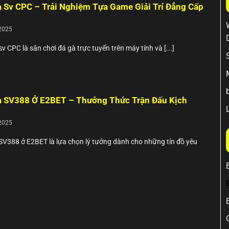
 Sv CPC – Trải Nghiệm Tựa Game Giải Trí Đẳng Cấp
2025
v CPC là sân chơi đá gà trực tuyến trên máy tính và [...]
à SV388 Ở E2BET – Thưởng Thức Trận Đấu Kịch
2025
SV388 ở E2BET là lựa chọn lý tưởng dành cho những tín đồ yêu