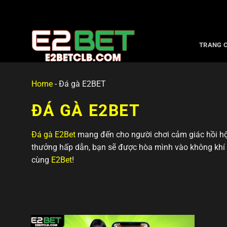
TRANG C
Home
-
Đá gà E2BET
ĐÁ GÀ E2BET
Đá gà E2Bet
mang đến cho người chơi cảm giác hồi hộp,
thưởng hấp dẫn, bạn sẽ được hòa mình vào không khí s
cùng
E2Bet
!