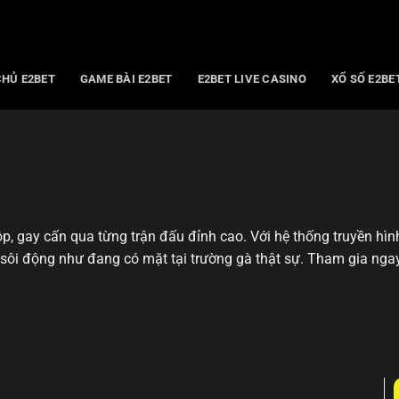
HỦ E2BET
GAME BÀI E2BET
E2BET LIVE CASINO
XỔ SỐ E2BE
 gay cấn qua từng trận đấu đỉnh cao. Với hệ thống truyền hình 
ôi động như đang có mặt tại trường gà thật sự. Tham gia ngay