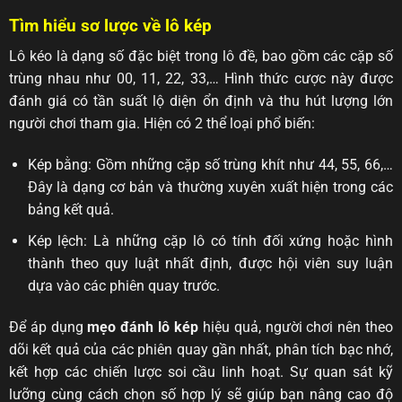
Tìm hiểu sơ lược về lô kép
Lô kéo là dạng số đặc biệt trong lô đề, bao gồm các cặp số
trùng nhau như 00, 11, 22, 33,… Hình thức cược này được
đánh giá có tần suất lộ diện ổn định và thu hút lượng lớn
người chơi tham gia. Hiện có 2 thể loại phổ biến:
Kép bằng: Gồm những cặp số trùng khít như 44, 55, 66,…
Đây là dạng cơ bản và thường xuyên xuất hiện trong các
bảng kết quả.
Kép lệch: Là những cặp lô có tính đối xứng hoặc hình
thành theo quy luật nhất định, được hội viên suy luận
dựa vào các phiên quay trước.
Để áp dụng
mẹo đánh lô kép
hiệu quả, người chơi nên theo
dõi kết quả của các phiên quay gần nhất, phân tích bạc nhớ,
kết hợp các chiến lược soi cầu linh hoạt. Sự quan sát kỹ
lưỡng cùng cách chọn số hợp lý sẽ giúp bạn nâng cao độ