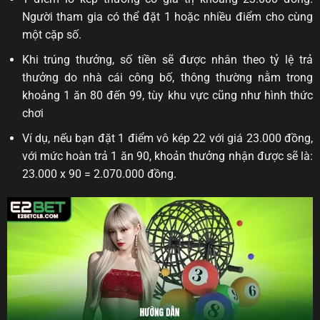
Người tham gia có thể đặt 1 hoặc nhiều điểm cho cùng
một cặp số.
Khi trúng thưởng, số tiền sẽ được nhân theo tỷ lệ trả
thưởng do nhà cái công bố, thông thường nằm trong
khoảng 1 ăn 80 đến 99, tùy khu vực cũng như hình thức
chơi
Ví dụ, nếu bạn đặt 1 điểm vô kép 22 với giá 23.000 đồng,
với mức hoàn trả 1 ăn 90, khoản thưởng nhận được sẽ là:
23.000 x 90 = 2.070.000 đồng.