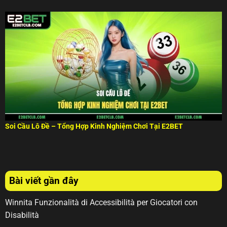
Soi Cầu Lô Đề – Tổng Hợp Kinh Nghiệm Chơi Tại E2BET
Bài viết gần đây
Winnita Funzionalità di Accessibilità per Giocatori con
Disabilità