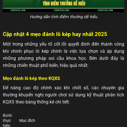
Hướng dẫn tính điểm thưởng dễ hiểu
Cập nhật 4 mẹo đánh lô kép hay nhất 2025
Một trong những yếu tố cốt lõi quyết định đến thành công
khi chinh phục lô kép chính là việc lựa chọn và áp dụng
những phương pháp soi cầu khoa học. Bên dưới đây là
những chiến thuật phổ biến, hiệu quả nhất:
Mẹo đánh lô kép theo KQXS
Để nâng cao độ chính xác khi chốt số, các chuyên gia
thường khuyến nghị người chơi sử dụng kỹ thuật phân tích
KQXS theo bảng thống kê chi tiết:
Bước
thực
Mục đích
hiện