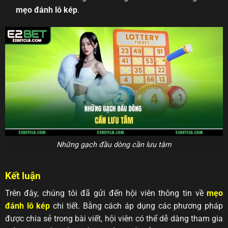
mẹo đánh lô kép
.
Những gạch đầu dòng cần lưu tâm
Kết luận
Trên đây, chúng tôi đã gửi đến hội viên thông tin về
mẹo
đánh lô kép
chi tiết. Bằng cách áp dụng các phương pháp
được chia sẻ trong bài viết, hội viên có thể dễ dàng tham gia