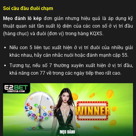
Soi cầu đầu đuôi chạm
Mẹo đánh lô kép
đơn giản nhưng hiệu quả là áp dụng kỹ
thuật quan sát tần suất lộ diện của các con số ở vị trí đầu
(hàng chục) và đuôi (đơn vị) trong hàng KQXS.
Nếu con 5 liên tục xuất hiện ở vị trí đuôi của nhiều giải
khác nhau, hãy cân nhắc nuôi hoặc đánh mạnh cặp 55.
Tương tự, nếu số 7 thường xuyên xuất hiện ở vị trí đầu,
khả năng con 77 về trong các ngày tiếp theo rất cao.