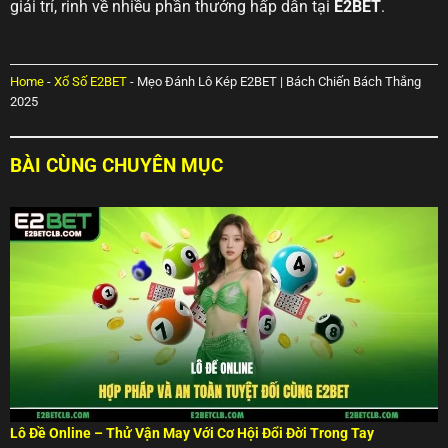
giải trí, rinh về nhiều phần thưởng hấp dẫn tại
E2BET
.
Home
-
Xổ Số E2BET
-
Mẹo Đánh Lô Kép E2BET | Bách Chiến Bách Thắng
2025
BÀI CÙNG CHUYÊN MỤC
Lô Đề Online – Thử Vận May Với Cơ Hội Đổi Đời Trong Tay