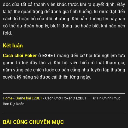
độc của tất cả thành viên khác trước khi ra quyết định. Đây
là lợi thế quan trọng để đánh giá tình huống, từ mức đặt đến
cách tố hoặc bỏ của đối phương. Khi nắm thông tin này,bạn
có thể dự đoán hợp lý, bluff đúng lúc hoặc biết khi nào nền
fold.
Kết luận
Cách chơi Poker
ở
E2BET
mang đến cơ hội trải nghiệm tựa
game trí tuệ đầy thú vị. Khi hội viên hiểu rõ luật tham gia,
nắm vững các chiến lược cơ bản cũng như luyện tập thường
xuyên, kỹ năng sẽ được cải thiện từng ngày.
Home
-
Game bài E2BET
-
Cách Chơi Poker Ở E2BET – Tự Tin Chinh Phục
Bàn Dự Đoán
BÀI CÙNG CHUYÊN MỤC