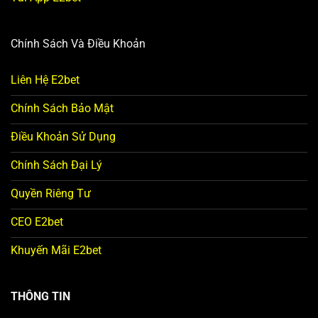
Chính Sách Và Điều Khoản
Liên Hệ E2bet
Chính Sách Bảo Mật
Điều Khoản Sử Dụng
Chính Sách Đại Lý
Quyền Riêng Tư
CEO E2bet
Khuyến Mãi E2bet
THÔNG TIN