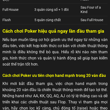
Sau Four of a
Full House
3 quân cùng số + 1 đôi
Kind
Flush
5 quân cùng chất
Sau Full House
Cách chơi Poker hiệu quả ngay lần đầu tham gia
Nếu bạn muốn tăng cơ hội giành ưu thế ngay từ những ván
đầu tiên, việc kết hợp kiến thức cơ bản với chiến thuật thông
minh là điều không thể bỏ qua. Hiểu rõ khi nào nên tham
gia, hình thức chọn và quản lý hành động sẽ giúp bạn kiểm
soát thế trận tốt hơn.
Cách chơi Poker ưu tiên chọn hand mạnh trong 20 ván đầu
Khi mới bắt đầu tham gia, việc chọn hand mạnh trong
khoảng 20 ván đầu là chiến thuật thông minh để tạo lợi thế.
Những hand như AA, KK, QQ, AQ, AJ có tỷ lệ thắng cao và dễ
triển khai các chiến thuật sau Flop. Thay vì tham gia mọi
ván, hãy chọn lọc kỹ càng, chủ động tố (raise) hoặc theo