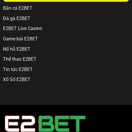
Bắn cá E2BET
Đá gà E2BET
E2BET Live Casino
Game bài E2BET
Nổ hũ E2BET
Thể thao E2BET
Tin tức E2BET
Xổ Số E2BET