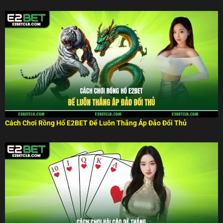
Cách Chơi Rồng Hổ E2BET Để Luôn Thắng Áp Đảo Đổi Thủ